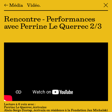
← Média
Vidéo
╳
Rencontre - Performances
avec Perrine Le Querrec 2/3
Lecture à 6 voix avec :
Perrine Le Querrec, écrivaine
Alain-Serge Dzotap , écrivain en résidence à la Fondation Jan Michalski