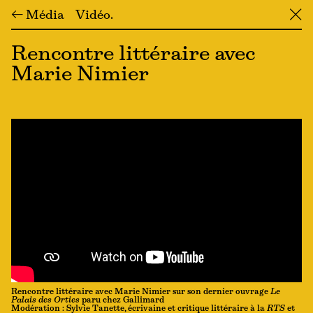
← Média
Vidéo
╳
Rencontre littéraire avec
Marie Nimier
Rencontre littéraire avec Marie Nimier sur son dernier ouvrage
Le
Palais des Orties
paru chez Gallimard
Modération : Sylvie Tanette, écrivaine et critique littéraire à la
RTS
et