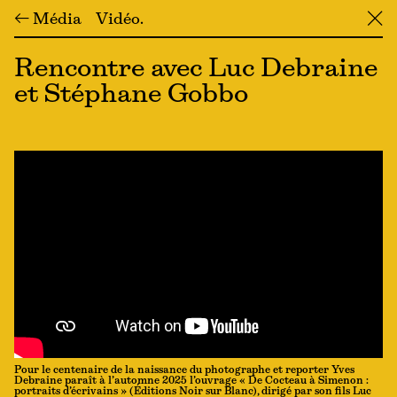
← Média
Vidéo
╳
Rencontre avec Luc Debraine
et Stéphane Gobbo
Pour le centenaire de la naissance du photographe et reporter Yves
Debraine paraît à l’automne 2025 l’ouvrage « De Cocteau à Simenon :
portraits d’écrivains » (Éditions Noir sur Blanc), dirigé par son fils Luc