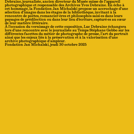
Debraine, journaliste, ancien directeur du Musée suisse de l’appareil
photographique et responsable des Archives Yves Debraine. En écho à
cet hommage, la Fondation Jan Michalski propose un accrochage d’une
sélection d’images dans les étages de la bibliothèque, invitant à la
rencontre de poètes, romancier·ères et philosophes saisi·es dans leurs
paysages de prédilection ou dans leur lieu d’écriture, capturé·es au cœur
de leur matière littéraire.
À l’occasion du vernissage de cette exposition, Luc Debraine échangera
lors d’une rencontre avec le journaliste au Temps Stéphane Gobbo sur les
différentes facettes du métier de photographe de presse, l’art du portrait
ainsi que les enjeux liés à la préservation et à la valorisation d’une
archive photographique d’ampleur.
Fondation Jan Michalski, jeudi 30 octobre 2025