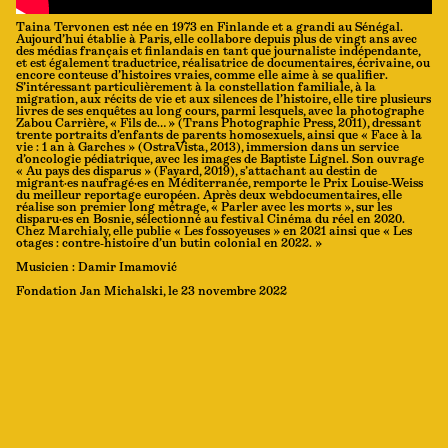
Taina Tervonen est née en 1973 en Finlande et a grandi au Sénégal.
Aujourd’hui établie à Paris, elle collabore depuis plus de vingt ans avec
des médias français et finlandais en tant que journaliste indépendante,
et est également traductrice, réalisatrice de documentaires, écrivaine, ou
encore conteuse d’histoires vraies, comme elle aime à se qualifier.
S’intéressant particulièrement à la constellation familiale, à la
migration, aux récits de vie et aux silences de l’histoire, elle tire plusieurs
livres de ses enquêtes au long cours, parmi lesquels, avec la photographe
Zabou Carrière, « Fils de… » (Trans Photographic Press, 2011), dressant
trente portraits d’enfants de parents homosexuels, ainsi que « Face à la
vie : 1 an à Garches » (OstraVista, 2013), immersion dans un service
d’oncologie pédiatrique, avec les images de Baptiste Lignel. Son ouvrage
« Au pays des disparus » (Fayard, 2019), s’attachant au destin de
migrant·es naufragé·es en Méditerranée, remporte le Prix Louise-Weiss
du meilleur reportage européen. Après deux webdocumentaires, elle
réalise son premier long métrage, « Parler avec les morts », sur les
disparu·es en Bosnie, sélectionné au festival Cinéma du réel en 2020.
Chez Marchialy, elle publie « Les fossoyeuses » en 2021 ainsi que « Les
otages : contre-histoire d’un butin colonial en 2022. »
Musicien : Damir Imamović
Fondation Jan Michalski, le 23 novembre 2022