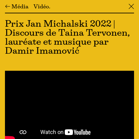
← Média
Vidéo
╳
Prix Jan Michalski 2022 |
Discours de Taina Tervonen,
lauréate et musique par
Damir Imamović