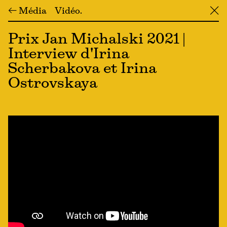
← Média
Vidéo
╳
Prix Jan Michalski 2021 |
Interview d'Irina
Scherbakova et Irina
Ostrovskaya