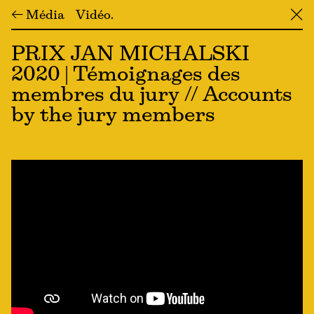
← Média
Vidéo
╳
PRIX JAN MICHALSKI
2020 | Témoignages des
membres du jury // Accounts
by the jury members