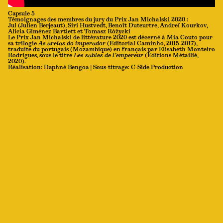
Capsule 5
Témoignages des membres du jury du Prix Jan Michalski 2020 :
Jul (Julien Berjeaut), Siri Hustvedt, Benoît Duteurtre, Andreï Kourkov,
Alicia Giménez Bartlett et Tomasz Różycki
Le Prix Jan Michalski de littérature 2020 est décerné à Mia Couto pour
sa trilogie
As areias do imperador
(Editorial Caminho, 2015-2017),
traduite du portugais (Mozambique) en français par Elisabeth Monteiro
Rodrigues, sous le titre
Les sables de l’empereur
(Éditions Métailié,
2020).
Réalisation: Daphné Bengoa | Sous-titrage: C-Side Production