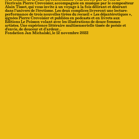
l’écrivain Pierre Crevoisier, accompagnée en musique par le compositeur
Alain Tissot, qui vous invite à un voyage à la fois délirant et désirant
dans l’univers de l’érotisme. Les deux complices livreront une lecture-
performance de trois nouvelles tirées du recueil « Les déjantérotiques »,
signées Pierre Crevoisier et publiées en podcasts et en livrets aux
Éditions Le Poisson volant avec les illustrations de douze femmes
artistes. Une expérience littéraire multisensorielle tissée de poésie et
d’envie, de douceur et d’ardeur…
Fondation Jan Michalski, le 12 novembre 2022