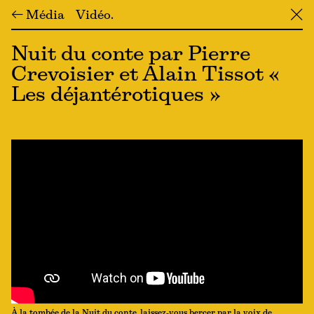
← Média
Vidéo
╳
Nuit du conte par Pierre
Crevoisier et Alain Tissot «
Les déjantérotiques »
À la tombée de la Nuit du conte, laissez-vous bercer par la voix de