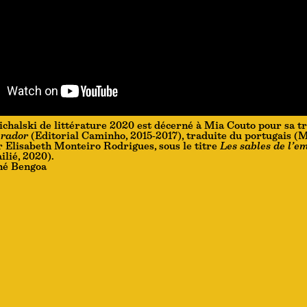
chalski de littérature 2020 est décerné à Mia Couto pour sa tr
erador
(Editorial Caminho, 2015-2017), traduite du portugais 
r Elisabeth Monteiro Rodrigues, sous le titre
Les sables de l’e
ilié, 2020).
né Bengoa