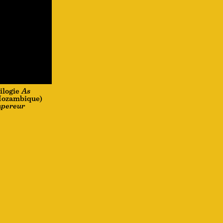
ilogie
As
(Mozambique)
mpereur