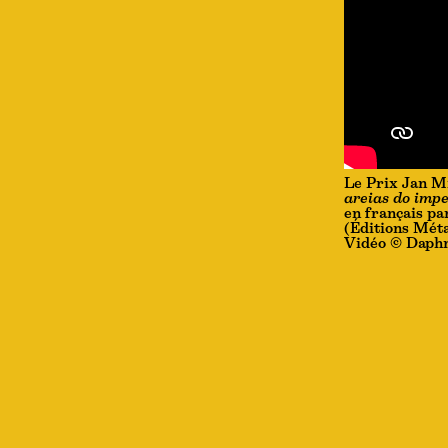
Le Prix Jan Mi
areias do imp
en français pa
(Éditions Méta
Vidéo © Daph