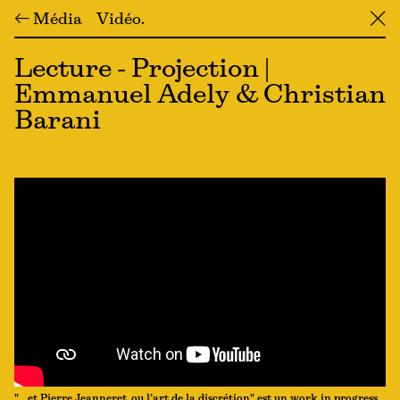
← Média
Vidéo
╳
Lecture - Projection |
Emmanuel Adely & Christian
Barani
"… et Pierre Jeanneret, ou l’art de la discrétion" est un work in progress,