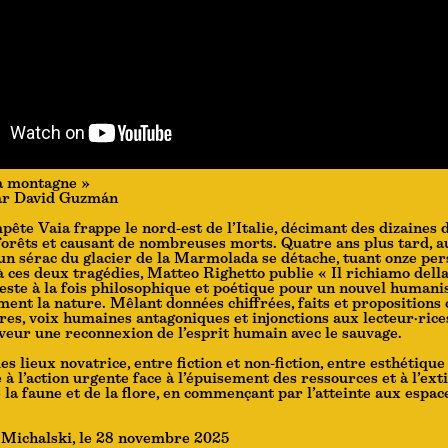
la montagne »
ar David Guzmán
pête Vaia frappe le nord-est de l’Italie, décimant des dizaines 
forêts et causant de nombreuses morts. Quatre ans plus tard, a
n sérac du glacier de la Marmolada se détache, tuant onze per
à ces deux tragédies, Matteo Righetto publie « Il richiamo dell
este à la fois philosophique et poétique pour un nouvel human
ment la nature. Mêlant données chiffrées, faits et propositions 
ires, voix humaines antagoniques et injonctions aux lecteur·rices
veur une reconnexion de l’esprit humain avec le sauvage.
s lieux novatrice, entre fiction et non-fiction, entre esthétique
à l’action urgente face à l’épuisement des ressources et à l’ext
 la faune et de la flore, en commençant par l’atteinte aux espac
 Michalski, le 28 novembre 2025