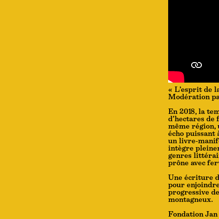
« L’esprit de 
Modération p
En 2018, la tem
d’hectares de 
même région, u
écho puissant 
un livre-manif
intègre pleine
genres littéra
prône avec fer
Une écriture de
pour enjoindre 
progressive de
montagneux.
Fondation Jan