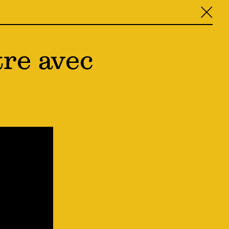
╳
tre avec