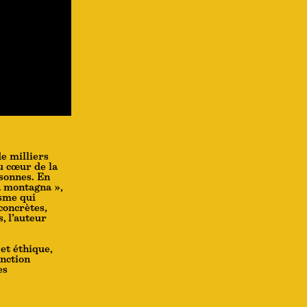
de milliers
u cœur de la
sonnes. En
a montagna »,
isme qui
concrètes,
, l’auteur
 et éthique,
inction
es