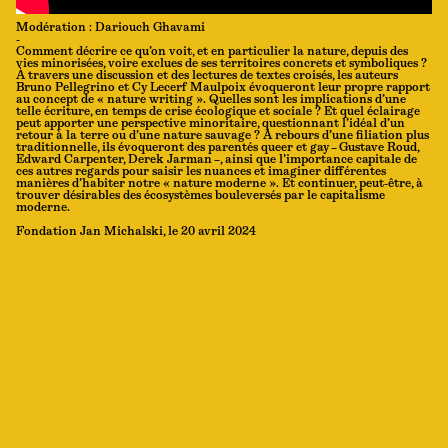
Modération : Dariouch Ghavami
-
Comment décrire ce qu’on voit, et en particulier la nature, depuis des
vies minorisées, voire exclues de ses territoires concrets et symboliques ?
À travers une discussion et des lectures de textes croisés, les auteurs
Bruno Pellegrino et Cy Lecerf Maulpoix évoqueront leur propre rapport
au concept de « nature writing ». Quelles sont les implications d’une
telle écriture, en temps de crise écologique et sociale ? Et quel éclairage
peut apporter une perspective minoritaire, questionnant l’idéal d’un
retour à la terre ou d’une nature sauvage ? À rebours d’une filiation plus
traditionnelle, ils évoqueront des parentés queer et gay – Gustave Roud,
Edward Carpenter, Derek Jarman –, ainsi que l’importance capitale de
ces autres regards pour saisir les nuances et imaginer différentes
manières d’habiter notre « nature moderne ». Et continuer, peut-être, à
trouver désirables des écosystèmes bouleversés par le capitalisme
moderne.
Fondation Jan Michalski, le 20 avril 2024