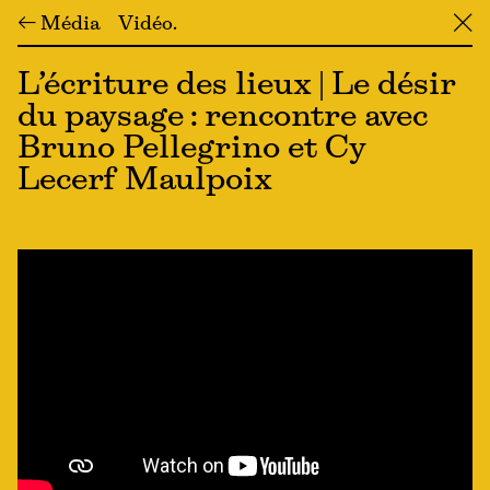
← Média
Vidéo
╳
L’écriture des lieux | Le désir
du paysage : rencontre avec
Bruno Pellegrino et Cy
Lecerf Maulpoix