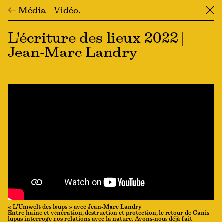
← Média
Vidéo
╳
L'écriture des lieux 2022 |
Jean-Marc Landry
« L’Umwelt des loups » avec Jean-Marc Landry
Entre haine et vénération, destruction et protection, le retour de Canis
lupus interroge nos relations avec la nature. Avons-nous déjà fait