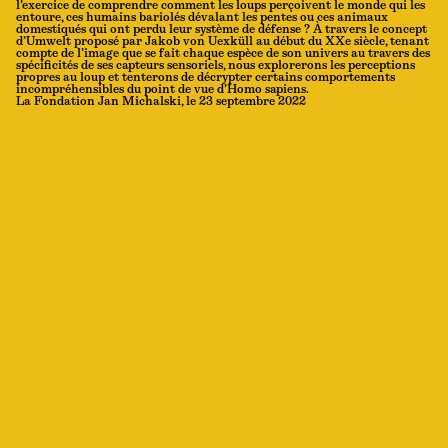
l’exercice de comprendre comment les loups perçoivent le monde qui les
entoure, ces humains bariolés dévalant les pentes ou ces animaux
domestiqués qui ont perdu leur système de défense ? À travers le concept
d’Umwelt proposé par Jakob von Uexküll au début du XXe siècle, tenant
compte de l’image que se fait chaque espèce de son univers au travers des
spécificités de ses capteurs sensoriels, nous explorerons les perceptions
propres au loup et tenterons de décrypter certains comportements
incompréhensibles du point de vue d’Homo sapiens.
La Fondation Jan Michalski, le 23 septembre 2022