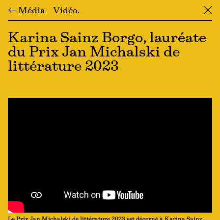
← Média
Vidéo
╳
Karina Sainz Borgo, lauréate
du Prix Jan Michalski de
littérature 2023
Le Prix Jan Michalski de littérature 2023 est décerné à Karina Sainz