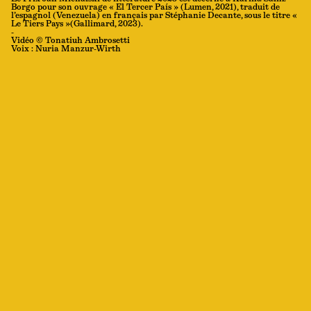
Borgo pour son ouvrage « El Tercer País » (Lumen, 2021), traduit de
l’espagnol (Venezuela) en français par Stéphanie Decante, sous le titre «
Le Tiers Pays »(Gallimard, 2023).
-
Vidéo © Tonatiuh Ambrosetti
Voix : Nuria Manzur-Wirth