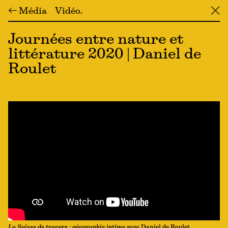
← Média
Vidéo
╳
Journées entre nature et
littérature 2020 | Daniel de
Roulet
La Suisse de travers : géographie intime
avec Daniel de Roulet