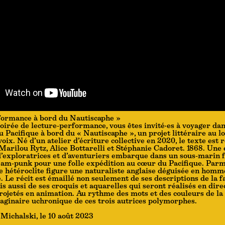
formance à bord du Nautiscaphe »
soirée de lecture-performance, vous êtes invité·es à voyager dan
 Pacifique à bord du « Nautiscaphe », un projet littéraire au l
oix. Né d’un atelier d’écriture collective en 2020, le texte est r
Marilou Rytz, Alice Bottarelli et Stéphanie Cadoret. 1868. Une
 d’exploratrices et d’aventuriers embarque dans un sous-marin 
team-punk pour une folle expédition au cœur du Pacifique. Par
e hétéroclite figure une naturaliste anglaise déguisée en homme,
. Le récit est émaillé non seulement de ses descriptions de la fa
s aussi de ses croquis et aquarelles qui seront réalisés en dire
rojetés en animation. Au rythme des mots et des couleurs de la
aginaire uchronique de ces trois autrices polymorphes.
Michalski, le 10 août 2023