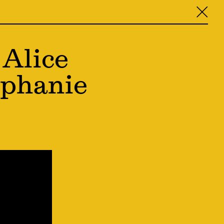
╳
 Alice
éphanie