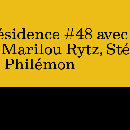
ésidence #48 avec
, Marilou Rytz, St
t Philémon