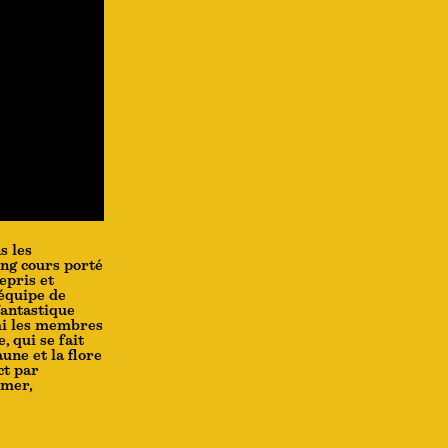
s les
ong cours porté
epris et
 équipe de
fantastique
mi les membres
 qui se fait
une et la flore
ct par
 mer,