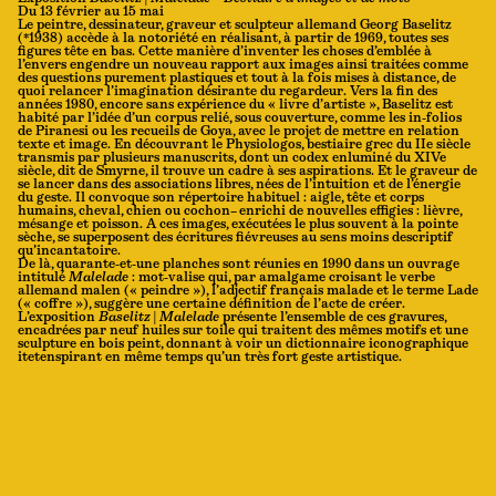
Du 13 février au 15 mai
Le peintre, dessinateur, graveur et sculpteur allemand Georg Baselitz
(*1938) accède à la notoriété en réalisant, à partir de 1969, toutes ses
figures tête en bas. Cette manière d’inventer les choses d’emblée à
l’envers engendre un nouveau rapport aux images ainsi traitées comme
des questions purement plastiques et tout à la fois mises à distance, de
quoi relancer l’imagination désirante du regardeur. Vers la fin des
années 1980, encore sans expérience du « livre d’artiste », Baselitz est
habité par l’idée d’un corpus relié, sous couverture, comme les in-folios
de Piranesi ou les recueils de Goya, avec le projet de mettre en relation
texte et image. En découvrant le Physiologos, bestiaire grec du IIe siècle
transmis par plusieurs manuscrits, dont un codex enluminé du XIVe
siècle, dit de Smyrne, il trouve un cadre à ses aspirations. Et le graveur de
se lancer dans des associations libres, nées de l’intuition et de l’énergie
du geste. Il convoque son répertoire habituel : aigle, tête et corps
humains, cheval, chien ou cochon– enrichi de nouvelles effigies : lièvre,
mésange et poisson. A ces images, exécutées le plus souvent à la pointe
sèche, se superposent des écritures fiévreuses au sens moins descriptif
qu’incantatoire.
De là, quarante-et-une planches sont réunies en 1990 dans un ouvrage
intitulé
Malelade
: mot-valise qui, par amalgame croisant le verbe
allemand malen (« peindre »), l’adjectif français malade et le terme Lade
(« coffre »), suggère une certaine définition de l’acte de créer.
L’exposition
Baselitz
|
Malelade
présente l’ensemble de ces gravures,
encadrées par neuf huiles sur toile qui traitent des mêmes motifs et une
sculpture en bois peint, donnant à voir un dictionnaire iconographique
itetenspirant en même temps qu’un très fort geste artistique.