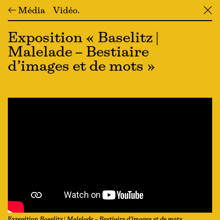
← Média
Vidéo
╳
Exposition « Baselitz |
Malelade – Bestiaire
d’images et de mots »
Exposition
Baselitz
|
Malelade – Bestiaire d’images et de mots