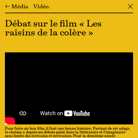
← Média
Vidéo
╳
Débat sur le film « Les
raisins de la colère »
Pour faire un bon film, il faut une bonne histoire. Partant de cet adage,
le cinéma a depuis ses débuts puisé dans la littérature et l’imaginaire
sans limite des écrivains et écrivaines. Pour la deuxième année