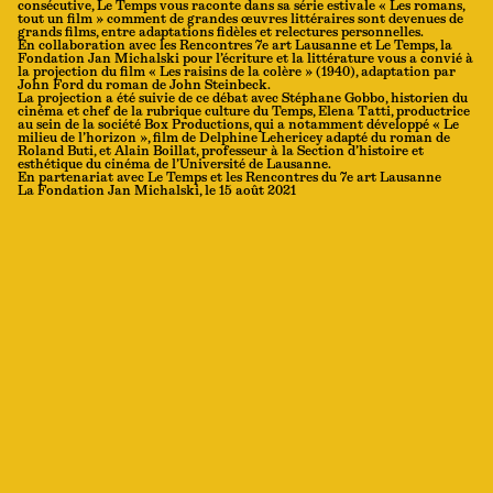
consécutive, Le Temps vous raconte dans sa série estivale « Les romans,
tout un film » comment de grandes œuvres littéraires sont devenues de
grands films, entre adaptations fidèles et relectures personnelles.
En collaboration avec les Rencontres 7e art Lausanne et Le Temps, la
Fondation Jan Michalski pour l’écriture et la littérature vous a convié à
la projection du film « Les raisins de la colère » (1940), adaptation par
John Ford du roman de John Steinbeck.
La projection a été suivie de ce débat avec Stéphane Gobbo, historien du
cinéma et chef de la rubrique culture du Temps, Elena Tatti, productrice
au sein de la société Box Productions, qui a notamment développé « Le
milieu de l’horizon », film de Delphine Lehericey adapté du roman de
Roland Buti, et Alain Boillat, professeur à la Section d’histoire et
esthétique du cinéma de l’Université de Lausanne.
En partenariat avec Le Temps et les Rencontres du 7e art Lausanne
La Fondation Jan Michalski, le 15 août 2021