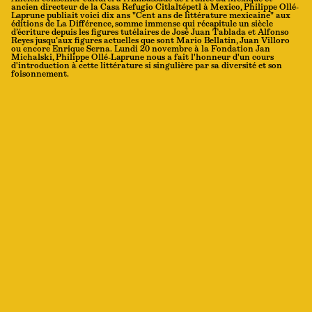
ancien directeur de la Casa Refugio Citlaltépetl à Mexico, Philippe Ollé-
Laprune publiait voici dix ans "Cent ans de littérature mexicaine" aux
éditions de La Différence, somme immense qui récapitule un siècle
d’écriture depuis les figures tutélaires de José Juan Tablada et Alfonso
Reyes jusqu’aux figures actuelles que sont Mario Bellatin, Juan Villoro
ou encore Enrique Serna. Lundi 20 novembre à la Fondation Jan
Michalski, Philippe Ollé-Laprune nous a fait l'honneur d'un cours
d'introduction à cette littérature si singulière par sa diversité et son
foisonnement.