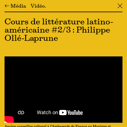
← Média
Vidéo
╳
Cours de littérature latino-
américaine #2/3 : Philippe
Ollé-Laprune
Ancien conseiller culturel à l’Ambassade de France au Mexique et