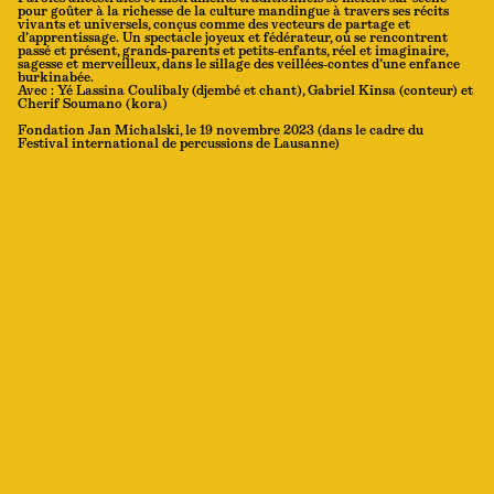
pour goûter à la richesse de la culture mandingue à travers ses récits
vivants et universels, conçus comme des vecteurs de partage et
d’apprentissage. Un spectacle joyeux et fédérateur, où se rencontrent
passé et présent, grands-parents et petits-enfants, réel et imaginaire,
sagesse et merveilleux, dans le sillage des veillées-contes d’une enfance
burkinabée.
Avec : Yé Lassina Coulibaly (djembé et chant), Gabriel Kinsa (conteur) et
Cherif Soumano (kora)
Fondation Jan Michalski, le 19 novembre 2023 (dans le cadre du
Festival international de percussions de Lausanne)