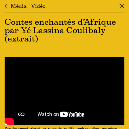
← Média
Vidéo
╳
Contes enchantés d’Afrique
par Yé Lassina Coulibaly
(extrait)
Paroles ancestrales et instruments traditionnels se mêlent sur scène