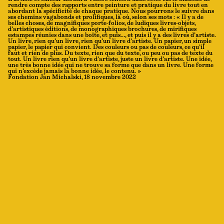
rendre compte des rapports entre peinture et pratique du livre tout en
abordant la spécificité de chaque pratique. Nous pourrons le suivre dans
ses chemins vagabonds et prolifiques, là où, selon ses mots : « Il y a de
belles choses, de magnifiques porte-folios, de ludiques livres-objets,
d’artistiques éditions, de monographiques brochures, de mirifiques
estampes réunies dans une boîte, et puis…, et puis il y a des livres d’artiste.
Un livre, rien qu’un livre, rien qu’un livre d’artiste. Un papier, un simple
papier, le papier qui convient. Des couleurs ou pas de couleurs, ce qu’il
faut et rien de plus. Du texte, rien que du texte, ou peu ou pas de texte du
tout. Un livre rien qu’un livre d’artiste, juste un livre d’artiste. Une idée,
une très bonne idée qui ne trouve sa forme que dans un livre. Une forme
qui n’excède jamais la bonne idée, le contenu. »
Fondation Jan Michalski, 18 novembre 2022