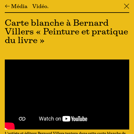
← Média
Vidéo
╳
Carte blanche à Bernard
Villers « Peinture et pratique
du livre »
L’artiste et éditeur Bernard Villers tentera dans cette carte blanche de