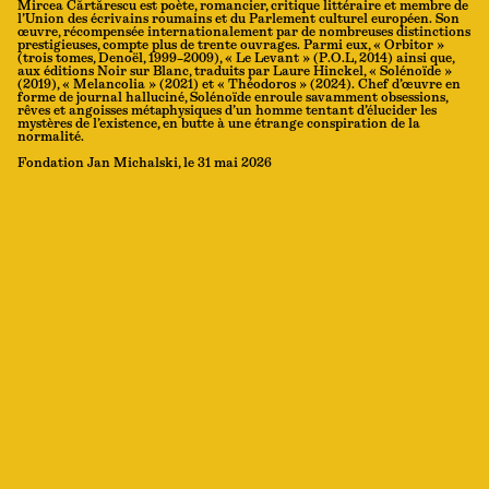
Mircea Cărtărescu est poète, romancier, critique littéraire et membre de
l’Union des écrivains roumains et du Parlement culturel européen. Son
œuvre, récompensée internationalement par de nombreuses distinctions
prestigieuses, compte plus de trente ouvrages. Parmi eux, « Orbitor »
(trois tomes, Denoël, 1999–2009), « Le Levant » (P.O.L, 2014) ainsi que,
aux éditions Noir sur Blanc, traduits par Laure Hinckel, « Solénoïde »
(2019), « Melancolia » (2021) et « Théodoros » (2024). Chef d’œuvre en
forme de journal halluciné, Solénoïde enroule savamment obsessions,
rêves et angoisses métaphysiques d’un homme tentant d’élucider les
mystères de l’existence, en butte à une étrange conspiration de la
normalité.
Fondation Jan Michalski, le 31 mai 2026