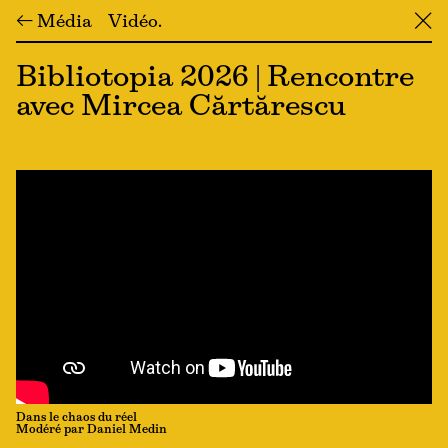
← Média
Vidéo
╳
Bibliotopia 2026 | Rencontre
avec Mircea Cărtărescu
Dans le chaos du réel
Modéré par Daniel Medin