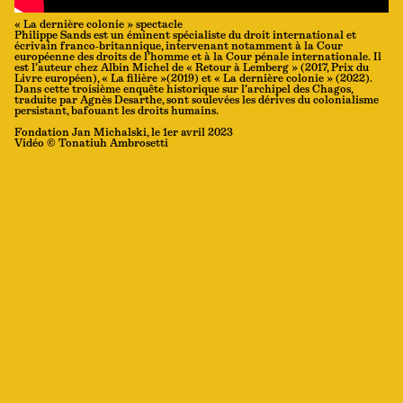
« La dernière colonie » spectacle
Philippe Sands est un éminent spécialiste du droit international et
écrivain franco-britannique, intervenant notamment à la Cour
européenne des droits de l’homme et à la Cour pénale internationale. Il
est l’auteur chez Albin Michel de « Retour à Lemberg » (2017, Prix du
Livre européen), « La filière »(2019) et « La dernière colonie » (2022).
Dans cette troisième enquête historique sur l’archipel des Chagos,
traduite par Agnès Desarthe, sont soulevées les dérives du colonialisme
persistant, bafouant les droits humains.
Fondation Jan Michalski, le 1er avril 2023
Vidéo © Tonatiuh Ambrosetti