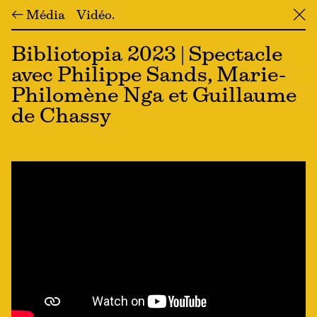
← Média
Vidéo
╳
Bibliotopia 2023 | Spectacle
avec Philippe Sands, Marie-
Philomène Nga et Guillaume
de Chassy