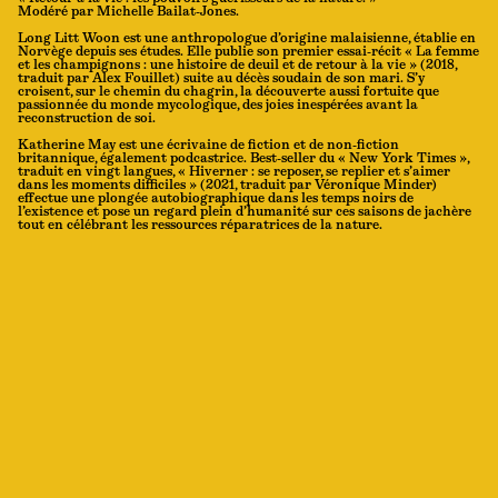
Modéré par Michelle Bailat-Jones.
Long Litt Woon est une anthropologue d’origine malaisienne, établie en
Norvège depuis ses études. Elle publie son premier essai-récit « La femme
et les champignons : une histoire de deuil et de retour à la vie » (2018,
traduit par Alex Fouillet) suite au décès soudain de son mari. S’y
croisent, sur le chemin du chagrin, la découverte aussi fortuite que
passionnée du monde mycologique, des joies inespérées avant la
reconstruction de soi.
Katherine May est une écrivaine de fiction et de non-fiction
britannique, également podcastrice. Best-seller du « New York Times »,
traduit en vingt langues, « Hiverner : se reposer, se replier et s’aimer
dans les moments difficiles » (2021, traduit par Véronique Minder)
effectue une plongée autobiographique dans les temps noirs de
l’existence et pose un regard plein d’humanité sur ces saisons de jachère
tout en célébrant les ressources réparatrices de la nature.