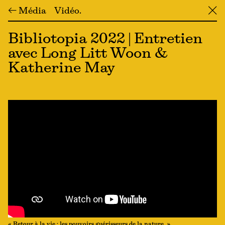
← Média
Vidéo
╳
Bibliotopia 2022 | Entretien
avec Long Litt Woon &
Katherine May
« Retour à la vie : les pouvoirs guérisseurs de la nature. »