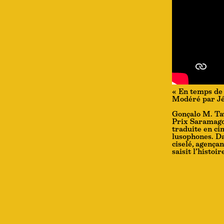
« En temps de 
Modéré par J
Gonçalo M. Tav
Prix Saramago.
traduite en ci
lusophones. Da
ciselé, agença
saisit l’histoi