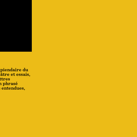
ipiendaire du
tre et essais,
ttres
on phrasé
t entendues,