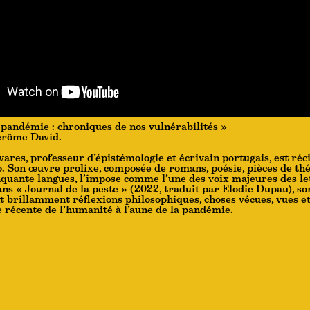
pandémie : chroniques de nos vulnérabilités »
érôme David.
ares, professeur d’épistémologie et écrivain portugais, est réc
 Son œuvre prolixe, composée de romans, poésie, pièces de théâ
nquante langues, l’impose comme l’une des voix majeures des le
ns « Journal de la peste » (2022, traduit par Elodie Dupau), s
nt brillamment réflexions philosophiques, choses vécues, vues e
re récente de l’humanité à l’aune de la pandémie.