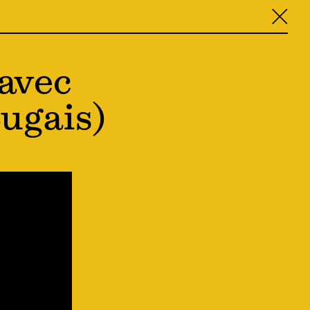
╳
 avec
ugais)