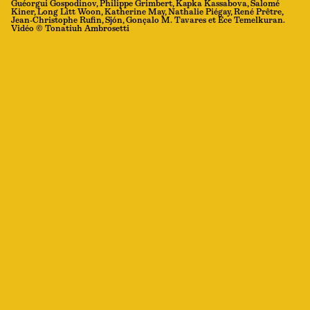
Guéorgui Gospodinov, Philippe Grimbert, Kapka Kassabova, Salomé
Kiner, Long Litt Woon, Katherine May, Nathalie Piégay, René Prêtre,
Jean-Christophe Rufin, Sjón, Gonçalo M. Tavares et Ece Temelkuran.
Vidéo © Tonatiuh Ambrosetti