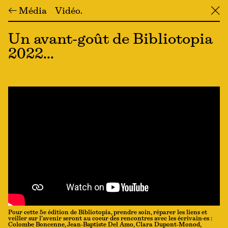
← Média
Vidéo
╳
Un avant-goût de Bibliotopia
2022...
Pour cette 5e édition de Bibliotopia, prendre soin, réparer les liens et
veiller sur l’avenir seront au coeur des rencontres avec les écrivain·es :
Colombe Boncenne, Jean-Baptiste Del Amo, Clara Dupont-Monod,