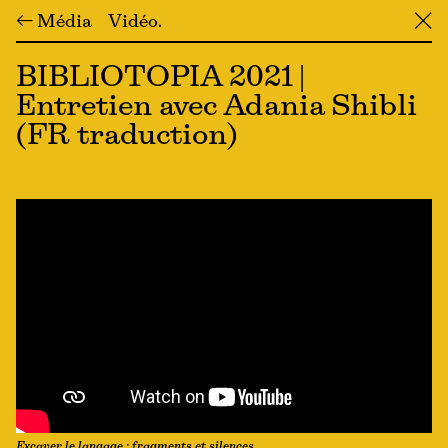
← Média
Vidéo
╳
BIBLIOTOPIA 2021 |
Entretien avec Adania Shibli
(FR traduction)
Excaver le langage : fragments et silences