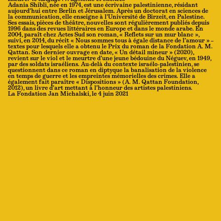
Adania Shibli, née en 1974, est une écrivaine palestinienne, résidant
aujourd’hui entre Berlin et Jérusalem. Après un doctorat en sciences de
la communication, elle enseigne à l’Université de Birzeit, en Palestine.
Ses essais, pièces de théâtre, nouvelles sont régulièrement publiés depuis
1996 dans des revues littéraires en Europe et dans le monde arabe. En
2004, paraît chez Actes Sud son roman, « Reflets sur un mur blanc »,
suivi, en 2014, du récit « Nous sommes tous à égale distance de l’amour » –
textes pour lesquels elle a obtenu le Prix du roman de la Fondation A. M.
Qattan. Son dernier ouvrage en date, « Un détail mineur » (2020),
revient sur le viol et le meurtre d’une jeune bédouine du Néguev, en 1949,
par des soldats israéliens. Au-delà du contexte israélo-palestinien, se
questionnent dans ce roman en diptyque la banalisation de la violence
en temps de guerre et les empreintes mémorielles des crimes. Elle a
également fait paraître « Dispositions » (A. M. Qattan Foundation,
2012), un livre d’art mettant à l’honneur des artistes palestiniens.
La Fondation Jan Michalski, le 4 juin 2021