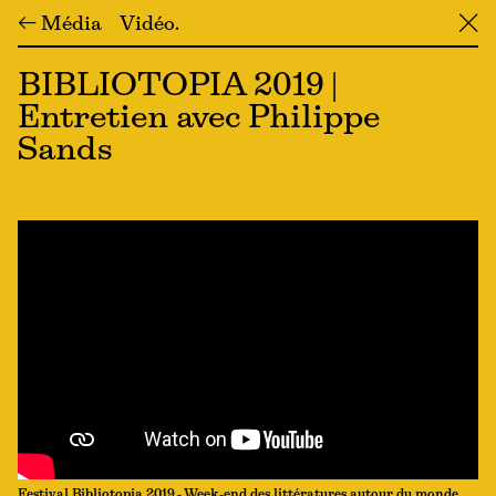
← Média
Vidéo
╳
BIBLIOTOPIA 2019 |
Entretien avec Philippe
Sands
Festival Bibliotopia 2019 - Week-end des littératures autour du monde