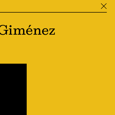
╳
a Giménez