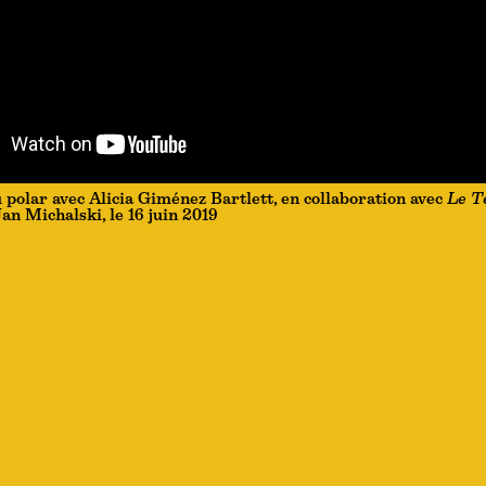
u polar avec Alicia Giménez Bartlett, en collaboration avec
Le T
an Michalski, le 16 juin 2019