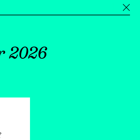
╳
r 2026
f