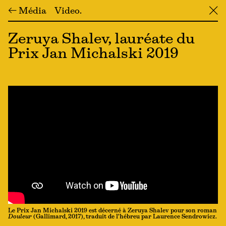
← Média
Video
╳
Zeruya Shalev, lauréate du
Prix Jan Michalski 2019
Le Prix Jan Michalski 2019 est décerné à Zeruya Shalev pour son roman
Douleur
(Gallimard, 2017), traduit de l'hébreu par Laurence Sendrowicz.