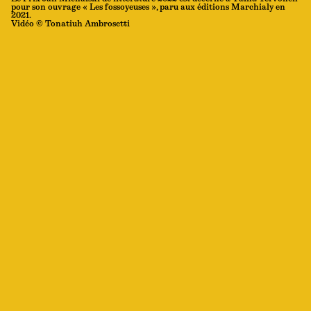
pour son ouvrage « Les fossoyeuses », paru aux éditions Marchialy en
2021.
Vidéo © Tonatiuh Ambrosetti