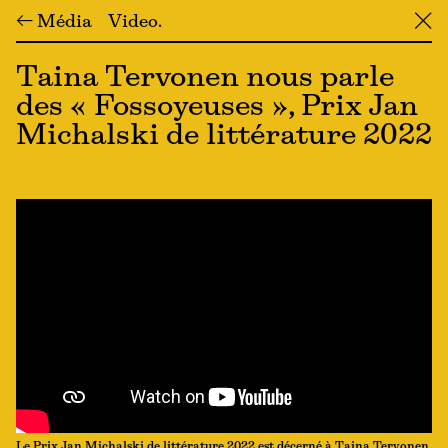
← Média
Video
╳
Taina Tervonen nous parle
des « Fossoyeuses », Prix Jan
Michalski de littérature 2022
Le Prix Jan Michalski de littérature 2022 est décerné à Taina Tervonen