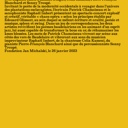
Blanchard et Sonny Troupé.
Invitant le poète de la modernité occidentale à voyager dans l’univers
des plantations esclavagistes, l’écrivain Patrick Chamoiseau et le
saxophoniste Raphaël Imbert présentent un spectacle-concert explosif
et créatif, véritable « chaos-opéra » selon les principes établis par
Édouard Glissant, au sein duquel se mêlent écriture et oralité, poésie et
musique, spleen et swing. Dans un jeu de correspondances, les deux
artistes revivifient les poèmes baudelairiens en les animant d’un esprit
jazz, lui aussi capable de transformer la boue en or, de réhumaniser les
âmes blessées. Les mots de Patrick Chamoiseau vivront sur scène aux
côtés des vers de Baudelaire et vibreront aux sons du musicien
improvisateur Raphaël Imbert, de la chanteuse Celia Kameni, du
pianiste Pierre-François Blanchard ainsi que du percussionniste Sonny
Troupé.
Fondation Jan Michalski, le 26 janvier 2023