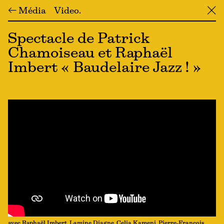
← Média
Video
╳
Spectacle de Patrick
Chamoiseau et Raphaël
Imbert « Baudelaire Jazz ! »
avec Raphaël Imbert, Lamine Diagne, Celia Kameni, Pierre-François