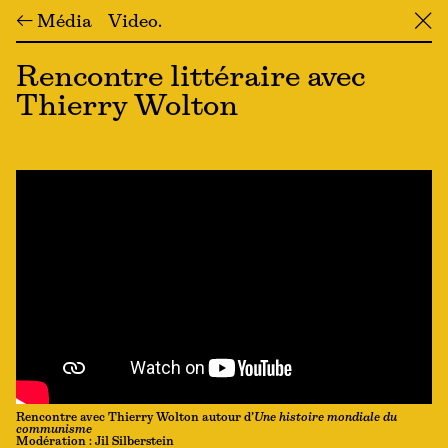
← Média
Video
╳
Rencontre littéraire avec
Thierry Wolton
Rencontre avec Thierry Wolton autour d’
Une histoire mondiale du
communisme
Modération : Jil Silberstein