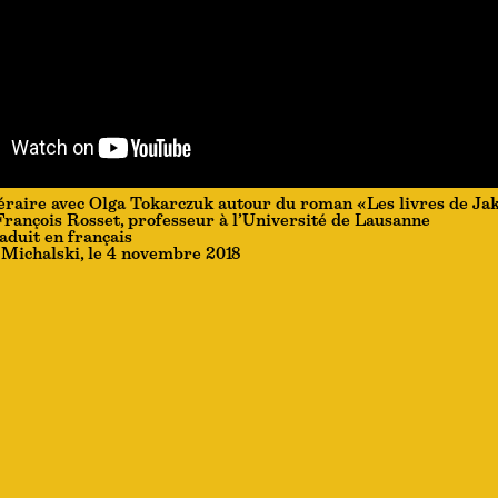
téraire avec Olga Tokarczuk autour du roman «Les livres de Ja
rançois Rosset, professeur à l’Université de Lausanne
raduit en français
 Michalski, le 4 novembre 2018