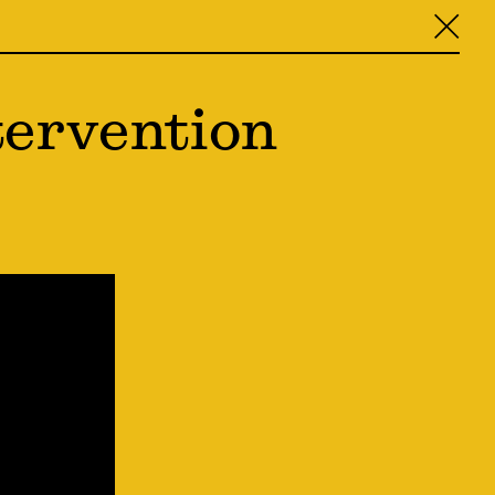
╳
tervention