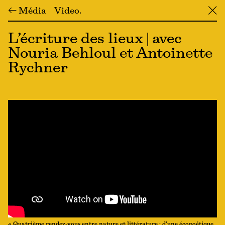
← Média
Video
╳
L’écriture des lieux | avec
Nouria Behloul et Antoinette
Rychner
« Quatrième rendez-vous entre nature et littérature : d’une écopoétique