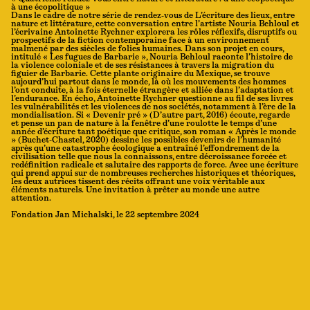
à une écopolitique »
Dans le cadre de notre série de rendez-vous de L’écriture des lieux, entre
nature et littérature, cette conversation entre l’artiste Nouria Behloul et
l’écrivaine Antoinette Rychner explorera les rôles réflexifs, disruptifs ou
prospectifs de la fiction contemporaine face à un environnement
malmené par des siècles de folies humaines. Dans son projet en cours,
intitulé « Les fugues de Barbarie », Nouria Behloul raconte l’histoire de
la violence coloniale et de ses résistances à travers la migration du
figuier de Barbarie. Cette plante originaire du Mexique, se trouve
aujourd’hui partout dans le monde, là où les mouvements des hommes
l’ont conduite, à la fois éternelle étrangère et alliée dans l’adaptation et
l’endurance. En écho, Antoinette Rychner questionne au fil de ses livres
les vulnérabilités et les violences de nos sociétés, notamment à l’ère de la
mondialisation. Si « Devenir pré » (D’autre part, 2016) écoute, regarde
et pense un pan de nature à la fenêtre d’une roulotte le temps d’une
année d’écriture tant poétique que critique, son roman « Après le monde
» (Buchet-Chastel, 2020) dessine les possibles devenirs de l’humanité
après qu’une catastrophe écologique a entraîné l’effondrement de la
civilisation telle que nous la connaissons, entre décroissance forcée et
redéfinition radicale et salutaire des rapports de force. Avec une écriture
qui prend appui sur de nombreuses recherches historiques et théoriques,
les deux autrices tissent des récits offrant une voix véritable aux
éléments naturels. Une invitation à prêter au monde une autre
attention.
Fondation Jan Michalski, le 22 septembre 2024