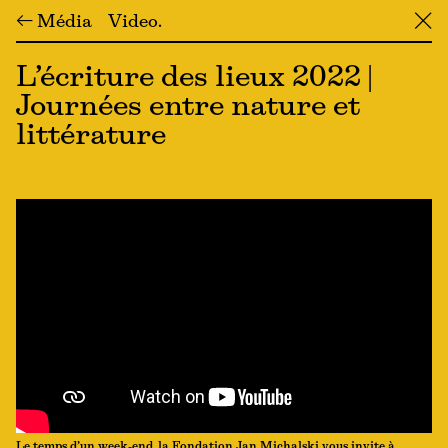
← Média
Video
╳
L’écriture des lieux 2022 |
Journées entre nature et
littérature
Le temps d’un week-end, la Fondation Jan Michalski vous invite à