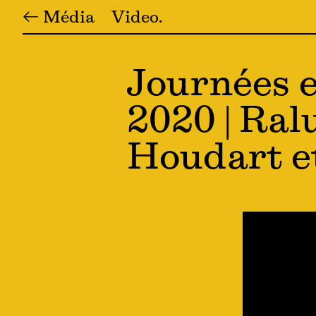
← Média
Video
Journées e
2020 | Ral
Houdart e