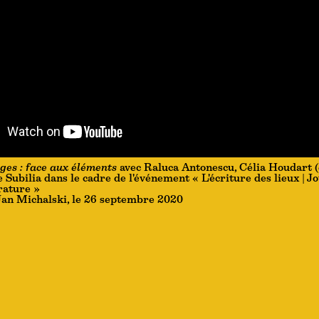
es : face aux éléments
avec Raluca Antonescu, Célia Houdart (
 Subilia dans le cadre de l'événement « L'écriture des lieux | J
érature »
Jan Michalski, le 26 septembre 2020