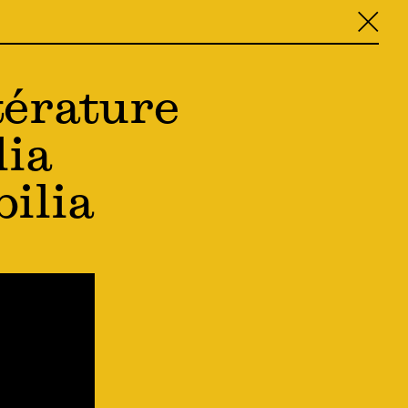
╳
térature
lia
ilia