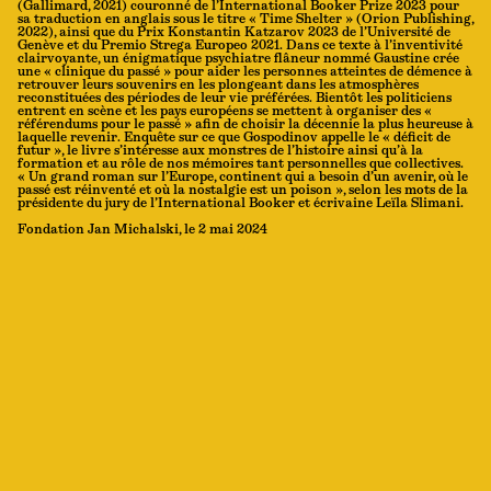
(Gallimard, 2021) couronné de l’International Booker Prize 2023 pour
sa traduction en anglais sous le titre « Time Shelter » (Orion Publishing,
2022), ainsi que du Prix Konstantin Katzarov 2023 de l’Université de
Genève et du Premio Strega Europeo 2021. Dans ce texte à l’inventivité
clairvoyante, un énigmatique psychiatre flâneur nommé Gaustine crée
une « clinique du passé » pour aider les personnes atteintes de démence à
retrouver leurs souvenirs en les plongeant dans les atmosphères
reconstituées des périodes de leur vie préférées. Bientôt les politiciens
entrent en scène et les pays européens se mettent à organiser des «
référendums pour le passé » afin de choisir la décennie la plus heureuse à
laquelle revenir. Enquête sur ce que Gospodinov appelle le « déficit de
futur », le livre s’intéresse aux monstres de l’histoire ainsi qu’à la
formation et au rôle de nos mémoires tant personnelles que collectives.
« Un grand roman sur l’Europe, continent qui a besoin d’un avenir, où le
passé est réinventé et où la nostalgie est un poison », selon les mots de la
présidente du jury de l’International Booker et écrivaine Leïla Slimani.
Fondation Jan Michalski, le 2 mai 2024