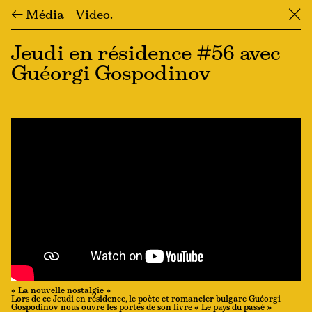
← Média
Video
╳
Jeudi en résidence #56 avec
Guéorgi Gospodinov
« La nouvelle nostalgie »
Lors de ce Jeudi en résidence, le poète et romancier bulgare Guéorgi
Gospodinov nous ouvre les portes de son livre « Le pays du passé »