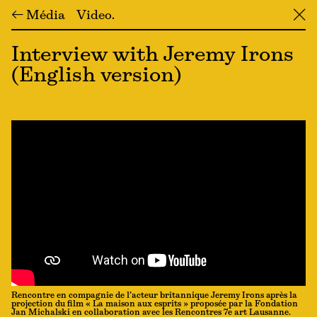
← Média
Video
╳
Interview with Jeremy Irons
(English version)
Rencontre en compagnie de l’acteur britannique Jeremy Irons après la
projection du film « La maison aux esprits » proposée par la Fondation
Jan Michalski en collaboration avec les Rencontres 7e art Lausanne.