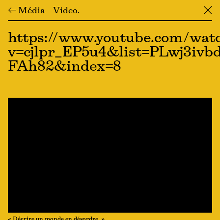
← Média
Video
╳
https://www.youtube.com/wat
v=cjlpr_EP5u4&list=PLwj3i
FAh82&index=8
« Décrire un monde en désordre. »