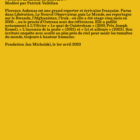
Modéré par Patrick Vallélian
Florence Aubenas est une grand reporter et écrivaine française. Parus
dans Libération, Le Nouvel Observateur, puis Le Monde, ses reportages
sur le Rwanda, l’Afghanistan, l’Irak – où elle a été otage cinq mois en
2005 – , ou le procès d’Outreau sont des références. Elle a publié
notamment à L’Olivier « Le quai de Ouistreham » (2010, Prix Joseph
Kessel), « L’inconnu de la poste » (2021) et « Ici et ailleurs » (2023). Son
écriture enquête avec acuité au plus près du réel pour saisir les tumultes
du monde, toujours à hauteur humaine.
Fondation Jan Michalski, le 1er avril 2023