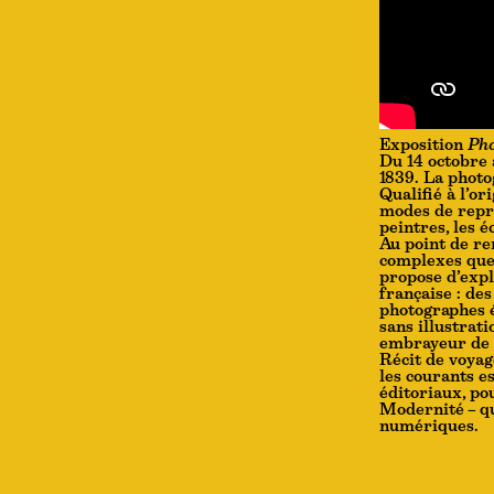
Exposition
Pho
Du 14 octobre
1839. La photog
Qualifié à l’or
modes de repré
peintres, les é
Au point de ren
complexes que 
propose d’expl
française : de
photographes é
sans illustrat
embrayeur de 
Récit de voyag
les courants es
éditoriaux, po
Modernité – qu
numériques.