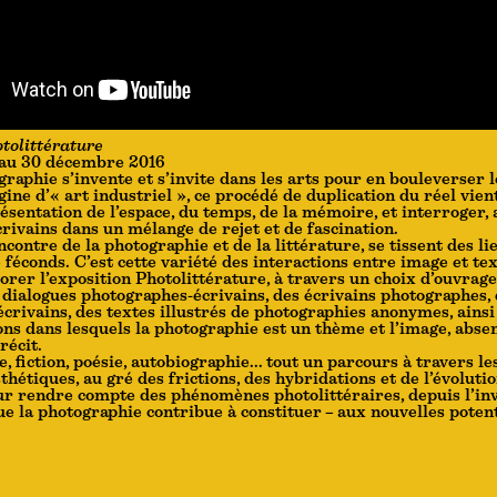
tolittérature
 au 30 décembre 2016
raphie s’invente et s’invite dans les arts pour en bouleverser l
igine d’« art industriel », ce procédé de duplication du réel vien
sentation de l’espace, du temps, de la mémoire, et interroger, 
crivains dans un mélange de rejet et de fascination.
contre de la photographie et de la littérature, se tissent des li
féconds. C’est cette variété des interactions entre image et te
orer l’exposition Photolittérature, à travers un choix d’ouvrag
s dialogues photographes-écrivains, des écrivains photographes,
crivains, des textes illustrés de photographies anonymes, ainsi
ions dans lesquels la photographie est un thème et l’image, abse
récit.
e, fiction, poésie, autobiographie… tout un parcours à travers le
thétiques, au gré des frictions, des hybridations et de l’évoluti
ur rendre compte des phénomènes photolittéraires, depuis l’inv
e la photographie contribue à constituer – aux nouvelles potent