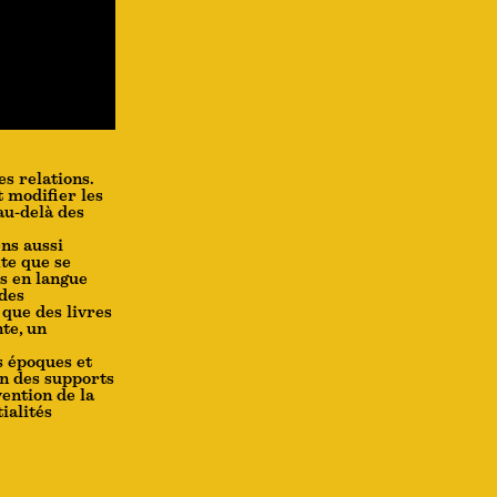
es relations.
t modifier les
au-delà des
ens aussi
xte que se
es en langue
 des
 que des livres
nte, un
s époques et
on des supports
ention de la
ialités