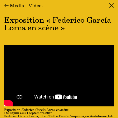
← Média
Video
╳
Exposition « Federico García
Lorca en scène »
Exposition
Federico García Lorca en scène
Du 10 juin au 24 septembre 2017
Federico García Lorca, né en 1898 à Fuente Vaqueros, en Andalousie, fut