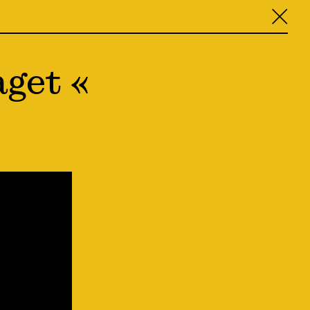
╳
get «