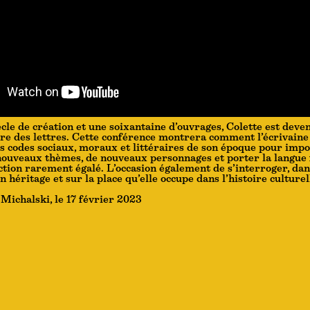
cle de création et une soixantaine d’ouvrages, Colette est deve
ire des lettres. Cette conférence montrera comment l’écrivaine
es codes sociaux, moraux et littéraires de son époque pour impo
nouveaux thèmes, de nouveaux personnages et porter la langue 
ction rarement égalé. L’occasion également de s’interroger, dans
n héritage et sur la place qu’elle occupe dans l’histoire culturel
Michalski, le 17 février 2023