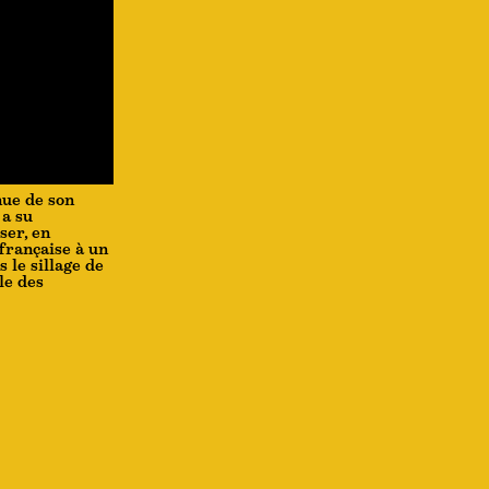
nue de son
 a su
ser, en
française à un
 le sillage de
le des