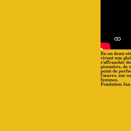
En un demi-siè
vivant une glo
s’affranchir d
pionnière, de 
point de perfe
l’œuvre, sur so
femmes.
Fondation Jan 