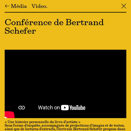
← Média
Video
╳
Conférence de Bertrand
Schefer
« Une histoire personnelle du livre d’artiste »
Sous forme d’enquête, accompagnée de projections d’images et de textes,
ainsi que de lectures d’extraits, l’écrivain Bertrand Schefer propose dans