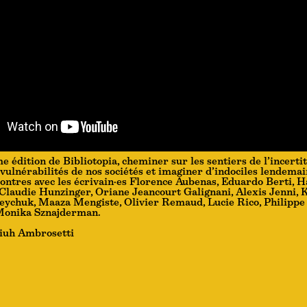
e édition de Bibliotopia, cheminer sur les sentiers de l’incerti
 vulnérabilités de nos sociétés et imaginer d’indociles lendema
ontres avec les écrivain·es Florence Aubenas, Eduardo Berti, 
Claudie Hunzinger, Oriane Jeancourt Galignani, Alexis Jenni, 
ychuk, Maaza Mengiste, Olivier Remaud, Lucie Rico, Philippe
Monika Sznajderman.
iuh Ambrosetti