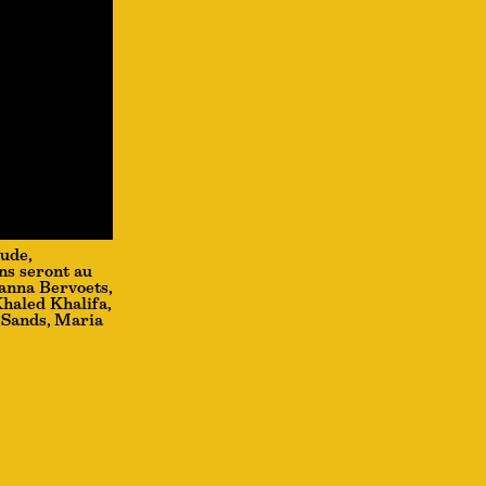
tude,
ins seront au
Hanna Bervoets,
Khaled Khalifa,
 Sands, Maria