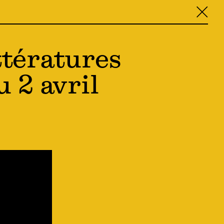
╳
ttératures
 2 avril