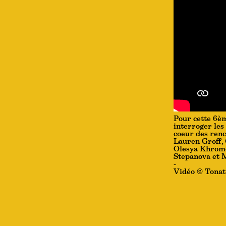
Pour cette 6èm
interroger les
coeur des renc
Lauren Groff, 
Olesya Khrome
Stepanova et 
-
Vidéo © Tonat