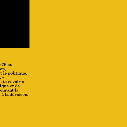
1976 au
on,
 le politique.
, «
s te revoir »
fique et de
courant la
 à la déraison.