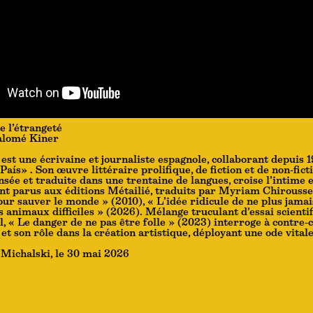
e l’étrangeté
alomé Kiner
st une écrivaine et journaliste espagnole, collaborant depuis 
País» . Son œuvre littéraire prolifique, de fiction et de non-ficti
ée et traduite dans une trentaine de langues, croise l’intime et
t parus aux éditions Métailié, traduits par Myriam Chirousse
our sauver le monde » (2010), « L’idée ridicule de ne plus jamai
s animaux difficiles » (2026). Mélange truculant d’essai scienti
l, « Le danger de ne pas être folle » (2023) interroge à contre-
 et son rôle dans la création artistique, déployant une ode vitale
Michalski, le 30 mai 2026