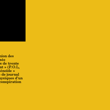
nion des
sée
s de trente
nt » (P.O.L,
lénoïde »
 de journal
hysiques d’un
conspiration