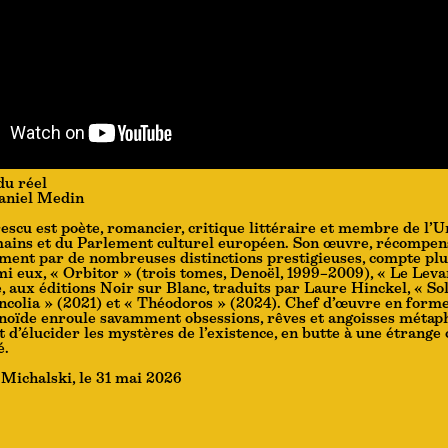
du réel
aniel Medin
scu est poète, romancier, critique littéraire et membre de l’U
mains et du Parlement culturel européen. Son œuvre, récompen
ment par de nombreuses distinctions prestigieuses, compte plu
i eux, « Orbitor » (trois tomes, Denoël, 1999–2009), « Le Leva
e, aux éditions Noir sur Blanc, traduits par Laure Hinckel, « So
ncolia » (2021) et « Théodoros » (2024). Chef d’œuvre en forme
énoïde enroule savamment obsessions, rêves et angoisses métap
d’élucider les mystères de l’existence, en butte à une étrange 
é.
Michalski, le 31 mai 2026