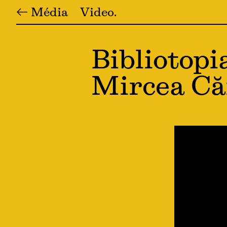
← Média
Video
Bibliotopi
Mircea Că