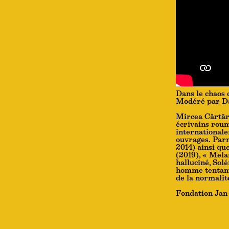
Dans le chaos 
Modéré par D
Mircea Cărtăre
écrivains rou
internationale
ouvrages. Parm
2014) ainsi qu
(2019), « Mela
halluciné, Sol
homme tentant 
de la normalit
Fondation Jan 