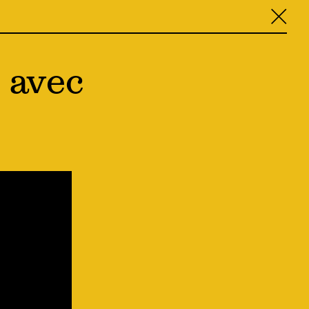
╳
 avec