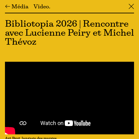
← Média
Video
╳
Bibliotopia 2026 | Rencontre
avec Lucienne Peiry et Michel
Thévoz
Art Brut, langage des marges