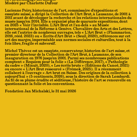
Modéré par Charlotte Dufour
Lucienne Peiry, historienne de l’art, commissaire d’expositions et
essayiste suisse, a dirigé la Collection de l’Art Brut, à Lausanne, de 2001 à
2011 avant de développer la recherche et les relations internationales du
musée jusqu’en 2014. Elle a organisé plus de quarante expositions, dont
en 2025 « Voir l’invisible. L’Art Brut et l’au-delà » au Musée
international de la Réforme à Genève. Chevalière des Arts et des Lettres,
elle est l’autrice de nombreux ouvrages, tels « L’Art Brut » (Flammarion,
2016, rééd. 2023) ou « Écrits d’Art Brut » (Seuil, 2020), références sur cet
art des marges, imperméable aux normes sociales et culturelles, tout à la
fois libre, fragile et subversif.
Michel Thévoz est un essayiste, conservateur, historien de l’art suisse, et
premier directeur de la Collection de l’Art Brut, à Lausanne, de son
inauguration en 1976 jusqu’en 2001. Parmi ses nombreuses publications
comptent « Requiem pour la folie » (La Différence, 2017), « Pathologie
du cadre » (Minuit, 2020), « Les écrits bruts » (Éditions du Canoë, 2021)
ou encore « L’Art Brut ressourcé » (Frémok, 2025). Il a récemment
collaboré à l’ouvrage « Art brut en Suisse. Des origines de la collection à
aujourd’hui » (5 continents, 2026), sous la direction de Sarah Lombardi.
Au fil de sa plume érudite et séditieuse, l’histoire de l’art se renouvelle en
questionnant la folie et les conventions.
Fondation Jan Michalski, le 31 mai 2026