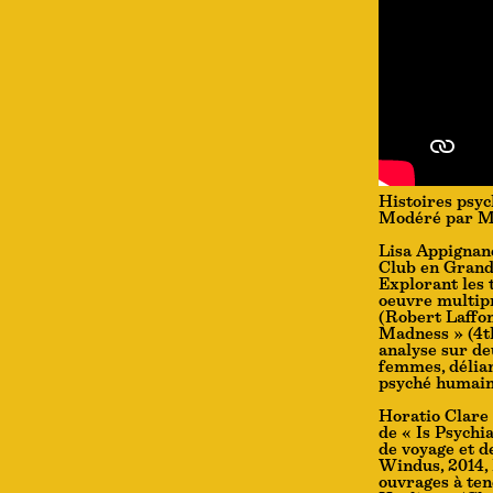
Histoires psyc
Modéré par Mi
Lisa Appignane
Club en Grande
Explorant les 
oeuvre multipr
(Robert Laffon
Madness » (4th
analyse sur de
femmes, déliant
psyché humain
Horatio Clare 
de « Is Psychi
de voyage et 
Windus, 2014, 
ouvrages à te