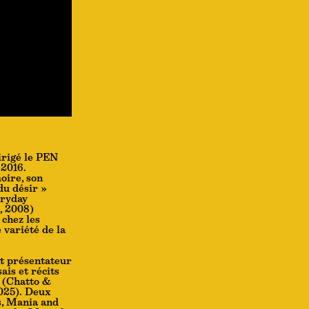
dirigé le PEN
 2016.
oire, son
du désir »
eryday
, 2008)
 chez les
 variété de la
nt présentateur
ais et récits
 (Chatto &
2025). Deux
s, Mania and