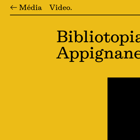
← Média
Video
Bibliotopi
Appignanes