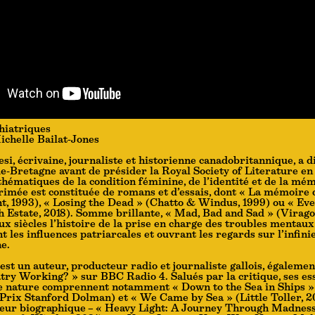
hiatriques
chelle Bailat-Jones
si, écrivaine, journaliste et historienne canadobritannique, a 
-Bretagne avant de présider la Royal Society of Literature en
thématiques de la condition féminine, de l’identité et de la mém
imée est constituée de romans et d’essais, dont « La mémoire 
t, 1993), « Losing the Dead » (Chatto & Windus, 1999) ou « Ev
 Estate, 2018). Somme brillante, « Mad, Bad and Sad » (Virago
ux siècles l’histoire de la prise en charge des troubles mentaux
 les influences patriarcales et ouvrant les regards sur l’infinie
e.
est un auteur, producteur radio et journaliste gallois, égaleme
atry Working? » sur BBC Radio 4. Salués par la critique, ses ess
de nature comprennent notamment « Down to the Sea in Ships »
Prix Stanford Dolman) et « We Came by Sea » (Little Toller, 
neur biographique – « Heavy Light: A Journey Through Madnes