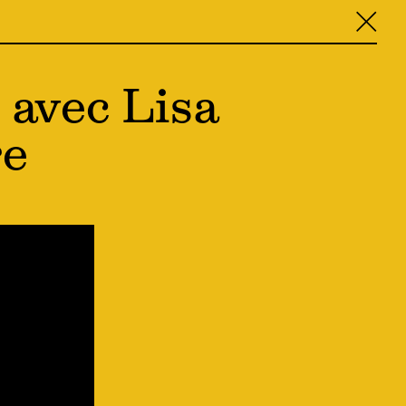
╳
 avec Lisa
re